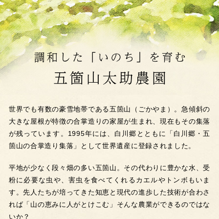
世界でも有数の豪雪地帯である五箇山（ごかやま）。急傾斜の
大きな屋根が特徴の合掌造りの家屋が生まれ、現在もその集落
が残っています。1995年には、白川郷とともに「白川郷・五
箇山の合掌造り集落」として世界遺産に登録されました。
平地が少なく段々畑の多い五箇山。その代わりに豊かな水、受
粉に必要な虫や、害虫を食べてくれるカエルやトンボもいま
す。先人たちが培ってきた知恵と現代の進歩した技術が合わさ
れば「山の恵みに人がとけこむ」そんな農業ができるのではな
いか？