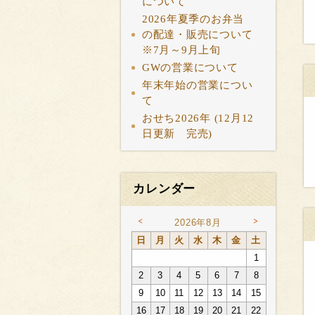
について
2026年夏季のお弁当
の配達・販売について
※7月～9月上旬
GWの営業について
年末年始の営業につい
て
おせち2026年 (12月12
日更新 完売)
カレンダー
<
>
2026年8月
日
月
火
水
木
金
土
1
2
3
4
5
6
7
8
9
10
11
12
13
14
15
16
17
18
19
20
21
22