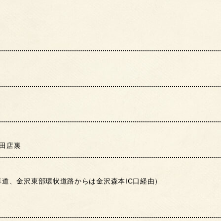
堅田店裏
車道、金沢東部環状道路からは金沢森本IC口経由）